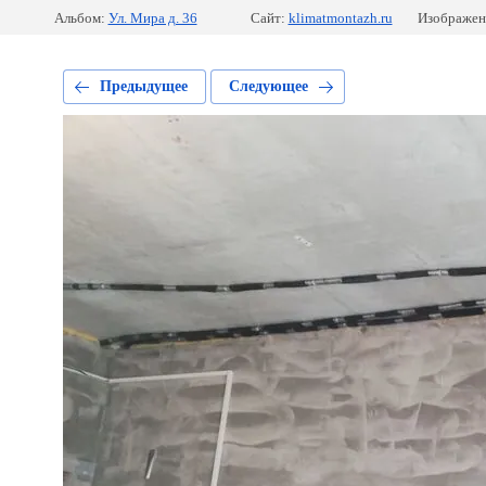
Альбом:
Ул. Мира д. 36
Сайт:
klimatmontazh.ru
Изображен
Предыдущее
Следующее