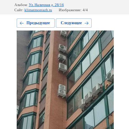
Альбом:
Ул. Наличная д. 28/16
Сайт:
klimatmontazh.ru
Изображение: 4/4
Предыдущее
Следующее