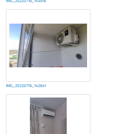
IMG_20220716_143918
IMG_20220716_142641