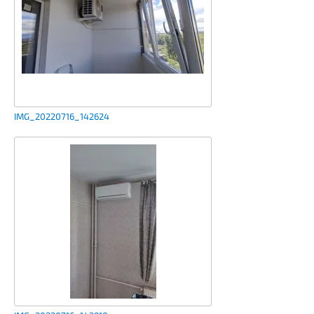
IMG_20220716_142624